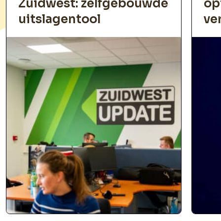
Zuidwest: zelfgebouwde
op
uitslagentool
ve