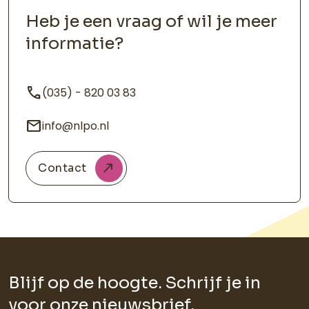
Heb je een vraag of wil je meer
informatie?
phone
(035) - 820 03 83
email
info@nlpo.nl
Contact
Blijf op de hoogte. Schrijf je in
voor onze nieuwsbrief.