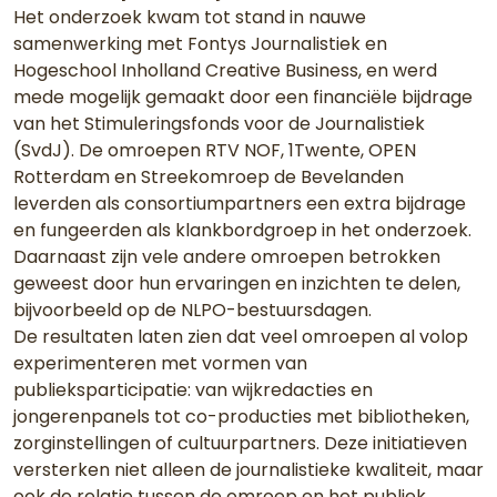
Het onderzoek kwam tot stand in nauwe
samenwerking met Fontys Journalistiek en
Hogeschool Inholland Creative Business, en werd
mede mogelijk gemaakt door een financiële bijdrage
van het Stimuleringsfonds voor de Journalistiek
(SvdJ). De omroepen RTV NOF, 1Twente, OPEN
Rotterdam en Streekomroep de Bevelanden
leverden als consortiumpartners een extra bijdrage
en fungeerden als klankbordgroep in het onderzoek.
Daarnaast zijn vele andere omroepen betrokken
geweest door hun ervaringen en inzichten te delen,
bijvoorbeeld op de NLPO-bestuursdagen.
De resultaten laten zien dat veel omroepen al volop
experimenteren met vormen van
publieksparticipatie: van wijkredacties en
jongerenpanels tot co-producties met bibliotheken,
zorginstellingen of cultuurpartners. Deze initiatieven
versterken niet alleen de journalistieke kwaliteit, maar
ook de relatie tussen de omroep en het publiek.