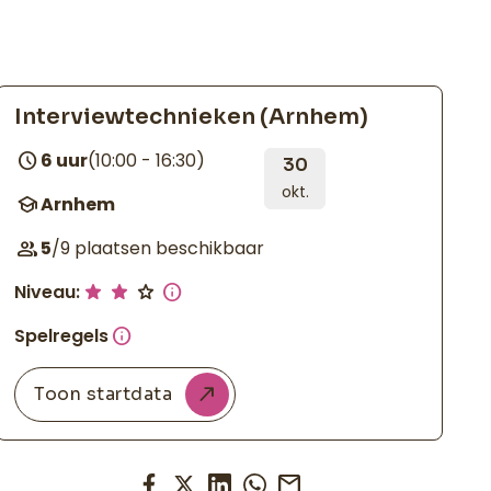
Interviewtechnieken (Arnhem)
schedule
6 uur
(10:00 - 16:30)
30
okt.
school
Arnhem
group
5
/9 plaatsen beschikbaar
Niveau:
star
star
star
info
Spelregels
info
Toon startdata
mail