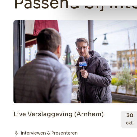
Passend bij In
Live Verslaggeving (Arnhem)
30
okt.
mic
Interviewen & Presenteren