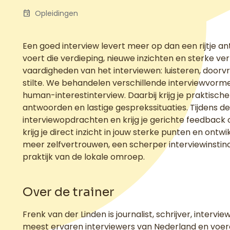
event
Opleidingen
Een goed interview levert meer op dan een rijtje an
voert die verdieping, nieuwe inzichten en sterke ve
vaardigheden van het interviewen: luisteren, doorvr
stilte. We behandelen verschillende interviewvorme
human-interestinterview. Daarbij krijg je praktis
antwoorden en lastige gesprekssituaties. Tijdens de
interviewopdrachten en krijg je gerichte feedback 
krijg je direct inzicht in jouw sterke punten en ontw
meer zelfvertrouwen, een scherper interviewinstinct en
praktijk van de lokale omroep.
Over de trainer
Frenk van der Linden is journalist, schrijver, inter
meest ervaren interviewers van Nederland en voerd