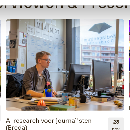
terviewen & Prese
AI research voor journalisten
28
(Breda)
nov.