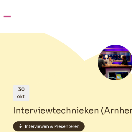
30
okt.
Interviewtechnieken (Arnhe
mic
Interviewen & Presenteren