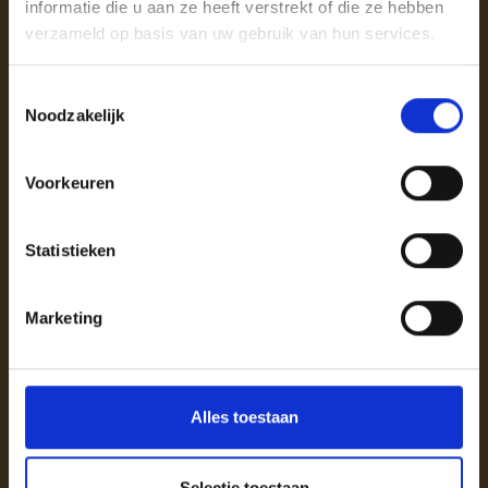
informatie die u aan ze heeft verstrekt of die ze hebben
verzameld op basis van uw gebruik van hun services.
Toestemmingsselectie
Noodzakelijk
Contactgegevens
Voorkeuren
Hulp & ondersteuning
Statistieken
Kenniscentrum
Opleidingen & trainingen
Marketing
Diensten
Zelfscan Keurmerk Nederlandse Streekomroepen
Alles toestaan
(bewaren t/m sowieso 1 nov 2026)
Veelgestelde vragen
Selectie toestaan